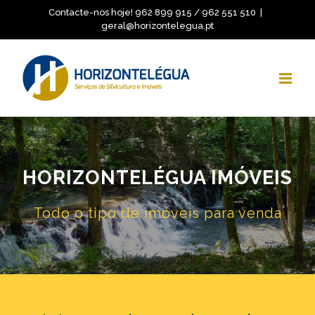
Skip
Contacte-nos hoje! 962 899 915 / 962 551 510
|
geral@horizontelegua.pt
to
content
HORIZONTELÉGUA IMÓVEIS
Todo o tipo de imóveis para venda